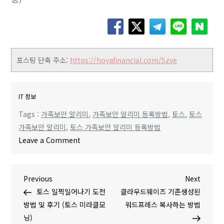
포스팅 단축 주소:
https://hoyafinancial.com/5zve
IT 정보
Tags :
가족보안 알리미
,
가족보안 알리미 등록방법
,
토스
,
토스
가족보안 알리미
,
토스 가족보안 알리미 등록방법
o
Leave a Comment
n
토
글
P
N
Previous
스
Next
r
e
토스 일찍일어나기 도전
가
클라우드웨이즈 기존생성된
탐
e
x
방법 및 후기 (토스 미라클모
족
워드프레스 복사하는 방법
v
t
닝)
보