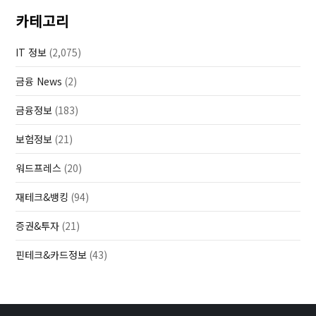
래
카테고리
가
감
IT 정보
(2,075)
지
되
금융 News
(2)
면)
금융정보
(183)
보험정보
(21)
워드프레스
(20)
재테크&뱅킹
(94)
증권&투자
(21)
핀테크&카드정보
(43)