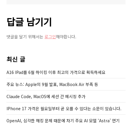
색
i
P
안
o
o
알
답글 남기기
u
s
리
s
t
미
P
등
댓글을 달기 위해서는
로그인
해야합니다.
o
록
s
방
t
법
최신 글
(가
A16 IPad를 6월 하이킹 이후 최고의 가격으로 획득하세요
족
토
주요 뉴스: Apple의 9월 발표, MacBook Air 부족 등
스
의
Claude Code, MacOS에 세션 간 메시징 추가
심
IPhone 17 가격은 월요일부터 곧 오를 수 있다는 소문이 있습니다.
되
는
OpenAI, 심각한 해킹 문제 때문에 차기 주요 AI 모델 ‘Astra’ 연기
거