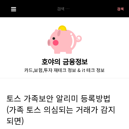
S
검
k
색:
i
p
t
o
c
o
호야의 금융정보
n
카드,보험,투자 재테크 정보 & it 테크 정보
t
e
n
t
토스 가족보안 알리미 등록방법
(가족 토스 의심되는 거래가 감지
되면)