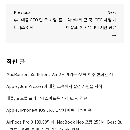
글
P
N
Previous
Next
r
e
애플 CEO 팀 쿡 사임, 존
Apple의 팀 쿡, CEO 사임 계
탐
e
x
터너스 취임
획 발표 후 커뮤니티 서한 공유
v
t
색
i
P
o
o
u
s
최신 글
s
t
P
MacRumors 쇼: IPhone Air 2 – 어려운 첫 해 이후 변화된 점
o
Apple, Jon Prosser에 대한 소송에서 발견 지연을 지적
s
t
애플, 글로벌 프리미엄 스마트폰 시장 65% 점유
Apple, IPhone용 IOS 26.6.1 업데이트 테스트 중
AirPods Pro 3 189.99달러, MacBook Neo 포함 25달러 Best Bu
Y 기프트 카드, 이번 주 더 많은 Apple 할인