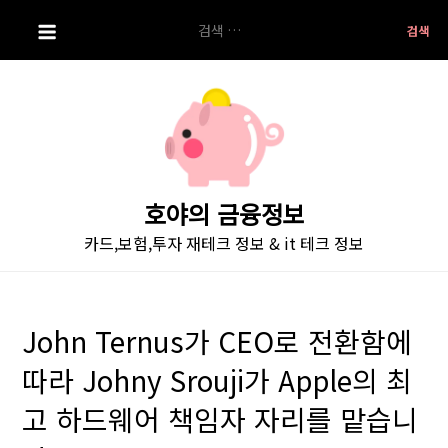
S
검
k
색:
i
p
t
o
c
o
호야의 금융정보
n
카드,보험,투자 재테크 정보 & it 테크 정보
t
e
n
t
John Ternus가 CEO로 전환함에
따라 Johny Srouji가 Apple의 최
고 하드웨어 책임자 자리를 맡습니