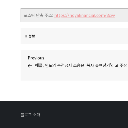
포스팅 단축 주소:
https://hoyafinancial.com/8cvv
IT 정보
글
Previous
Previous
Post
애플, 인도의 독점금지 소송은 ‘복사 붙여넣기’라고 주장
탐
색
블로그 소개