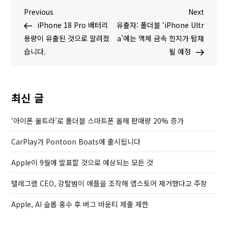
글
P
N
Previous
Next
r
e
iPhone 18 Pro 배터리
유출자: 폴더블 ‘iPhone Ultr
탐
e
x
용량이 유출된 것으로 알려졌
a’에는 액체 금속 힌지가 탑재
v
t
습니다.
될 예정
색
i
P
o
o
u
s
최신 글
s
t
P
‘아이폰 울트라’로 폴더블 스마트폰 올해 판매량 20% 증가
o
CarPlay가 Pontoon Boats에 출시됩니다
s
t
Apple이 9월에 발표할 것으로 예상되는 모든 것
텔레그램 CEO, 강탈범이 애플을 조작해 앱스토어 제거했다고 주장
Apple, AI 슬롭 홍수 후 버그 바운티 제출 제한