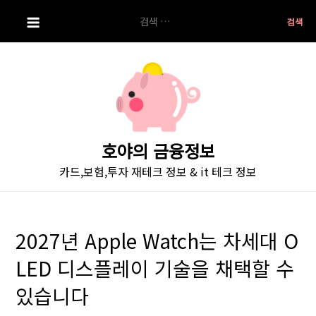
S
검
k
색:
i
p
t
o
c
o
호야의 금융정보
n
카드,보험,투자 재테크 정보 & it 테크 정보
t
e
n
t
2027년 Apple Watch는 차세대 O
LED 디스플레이 기술을 채택할 수
있습니다