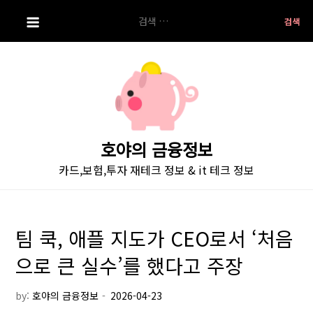
S
검
k
색:
i
p
t
o
c
o
호야의 금융정보
n
카드,보험,투자 재테크 정보 & it 테크 정보
t
e
n
t
팀 쿡, 애플 지도가 CEO로서 ‘처음
으로 큰 실수’를 했다고 주장
by:
호야의 금융정보