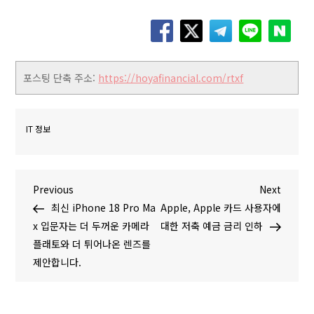
포스팅 단축 주소:
https://hoyafinancial.com/rtxf
IT 정보
글
P
N
Previous
Next
r
e
최신 iPhone 18 Pro Ma
Apple, Apple 카드 사용자에
탐
e
x
x 입문자는 더 두꺼운 카메라
대한 저축 예금 금리 인하
v
t
플래토와 더 튀어나온 렌즈를
색
i
P
제안합니다.
o
o
u
s