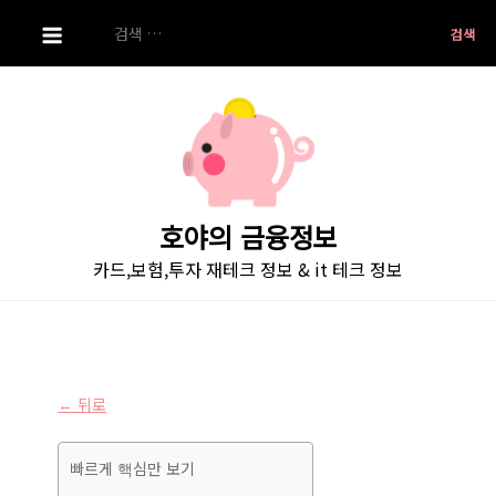
S
검
k
색:
i
p
t
o
c
o
호야의 금융정보
n
카드,보험,투자 재테크 정보 & it 테크 정보
t
e
n
t
← 뒤로
빠르게 핵심만 보기