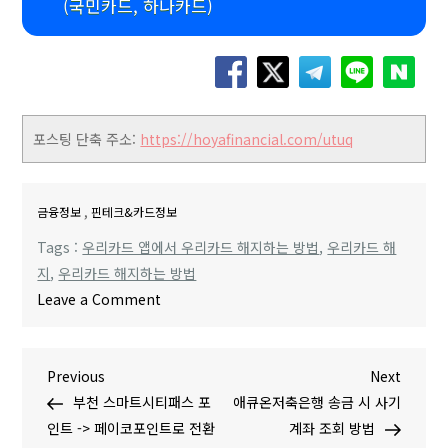
(국민카드, 하나카드)
포스팅 단축 주소:
https://hoyafinancial.com/utuq
,
금융정보
핀테크&카드정보
Tags :
우리카드 앱에서 우리카드 해지하는 방법
,
우리카드 해
지
,
우리카드 해지하는 방법
o
Leave a Comment
n
우
글
P
N
Previous
리
Next
r
e
부천 스마트시티패스 포
카
애큐온저축은행 송금 시 사기
탐
e
x
인트 -> 페이코포인트로 전환
드
계좌 조회 방법