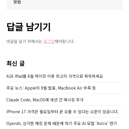
v
t
방법
앱
색
i
P
에
o
o
서
답글 남기기
u
s
우
s
t
리
P
카
댓글을 달기 위해서는
로그인
해야합니다.
o
드
s
해
t
지
최신 글
하
A16 IPad를 6월 하이킹 이후 최고의 가격으로 획득하세요
는
방
주요 뉴스: Apple의 9월 발표, MacBook Air 부족 등
법
Claude Code, MacOS에 세션 간 메시징 추가
IPhone 17 가격은 월요일부터 곧 오를 수 있다는 소문이 있습니다.
OpenAI, 심각한 해킹 문제 때문에 차기 주요 AI 모델 ‘Astra’ 연기