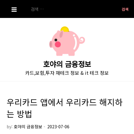
S
검
k
색:
i
p
t
o
c
o
호야의 금융정보
n
카드,보험,투자 재테크 정보 & it 테크 정보
t
e
n
t
우리카드 앱에서 우리카드 해지하
는 방법
by:
호야의 금융정보