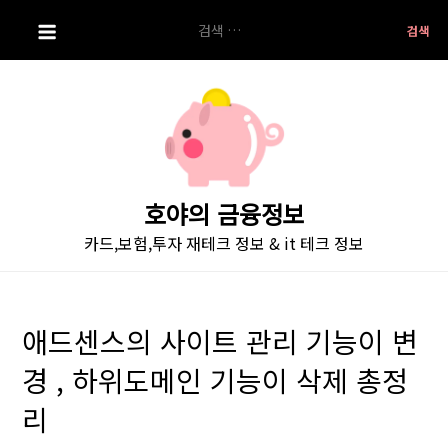
S
검
k
색:
i
p
t
o
c
o
호야의 금융정보
n
카드,보험,투자 재테크 정보 & it 테크 정보
t
e
n
t
애드센스의 사이트 관리 기능이 변
경 , 하위도메인 기능이 삭제 총정
리