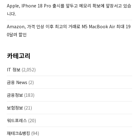
도
Apple, IPhone 18 Pro 출시를 앞두고 메모리 확보에 앞장서고 있습
메
니다.
인
기
Amazon, 가격 인상 이후 최고의 거래로 M5 MacBook Air 최대 19
능
0달러 할인
이
삭
카테고리
제
총
IT 정보
(2,052)
정
리
금융 News
(2)
금융정보
(183)
보험정보
(21)
워드프레스
(20)
재테크&뱅킹
(94)