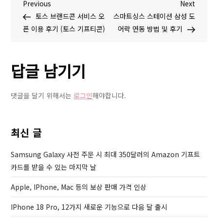
글
P
N
Previous
드
Next
r
e
토스 브랜드콘 서비스 오
센
스마트싱스 스테이션 삼성 도
탐
e
x
픈 이용 후기 (토스 기프티콘)
스
어락 연동 방법 및 후기
v
t
의
색
i
P
사
답글 남기기
o
o
이
u
s
트
s
t
관
댓글을 달기 위해서는
로그인
해야합니다.
P
리
o
기
s
능
최신 글
t
이
Samsung Galaxy 사전 주문 시 최대 350달러의 Amazon 기프트
변
카드를 받을 수 있는 마지막 날
경
,
Apple, IPhone, Mac 등의 보상 판매 가격 인상
하
위
IPhone 18 Pro, 12가지 새로운 기능으로 다음 달 출시