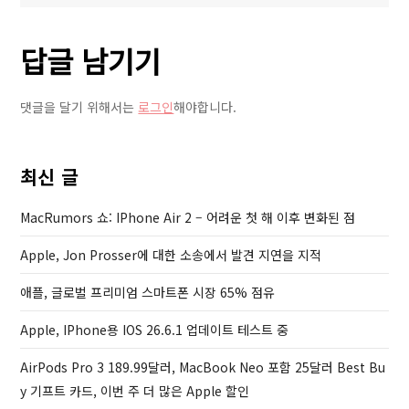
색
i
P
레
o
o
스
답글 남기기
u
s
배
s
t
송
P
추
댓글을 달기 위해서는
로그인
해야합니다.
o
적
s
메
t
일
최신 글
알
MacRumors 쇼: IPhone Air 2 – 어려운 첫 해 이후 변화된 점
림
차
Apple, Jon Prosser에 대한 소송에서 발견 지연을 지적
단
방
애플, 글로벌 프리미엄 스마트폰 시장 65% 점유
법
Apple, IPhone용 IOS 26.6.1 업데이트 테스트 중
AirPods Pro 3 189.99달러, MacBook Neo 포함 25달러 Best Bu
Y 기프트 카드, 이번 주 더 많은 Apple 할인