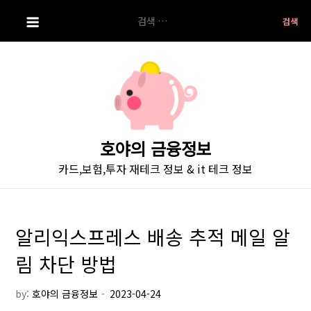
S
검
k
색:
i
p
t
o
c
o
호야의 금융정보
n
카드,보험,투자 재테크 정보 & it 테크 정보
t
e
n
t
알리익스프레스 배송 추적 메일 알
림 차단 방법
by:
호야의 금융정보