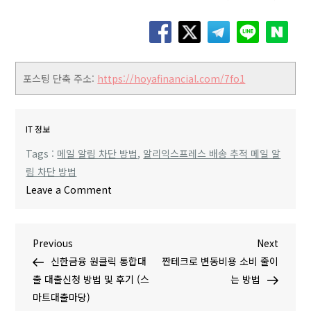
포스팅 단축 주소:
https://hoyafinancial.com/7fo1
IT 정보
Tags :
메일 알림 차단 방법
,
알리익스프레스 배송 추적 메일 알
림 차단 방법
o
Leave a Comment
n
알
글
P
N
Previous
리
Next
r
e
신한금융 원클릭 통합대
익
짠테크로 변동비용 소비 줄이
탐
e
x
출 대출신청 방법 및 후기 (스
스
는 방법
v
t
마트대출마당)
프