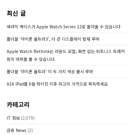
o
카
s
드
최신 글
t
사
세라믹 케이스가 Apple Watch Series 12로 돌아올 수 있습니다
자
동
폴더블 ‘아이폰 울트라3’, 더 큰 디스플레이 탑재 루머
연
장
Apple Watch Rethink는 라운드 모델, 화면 없는 피트니스 트래커
중
등의 데뷔를 볼 수 있습니다.
지
폴더블 ‘아이폰 울트라’ 이 두 가지 색상 출시 루머
A16 IPad를 6월 하이킹 이후 최고의 가격으로 획득하세요
카테고리
IT 정보
(2,079)
금융 News
(2)