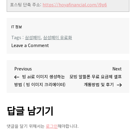
포스팅 단축 주소:
https://hoyafinancial.com/i9p6
IT 정보
Tags :
삼성페이
,
삼성페이 유료화
o
Leave a Comment
n
삼
글
P
N
Previous
성
Next
r
e
빙 ai로 이미지 생성하는
페
모빙 알뜰폰 무료 요금제 셀프
탐
e
x
방법 ( 빙 이미지 크리에이터)
이
개통방법 및 후기
v
t
유
색
i
P
료
답글 남기기
o
o
화
u
s
?
s
t
기
댓글을 달기 위해서는
로그인
해야합니다.
P
존