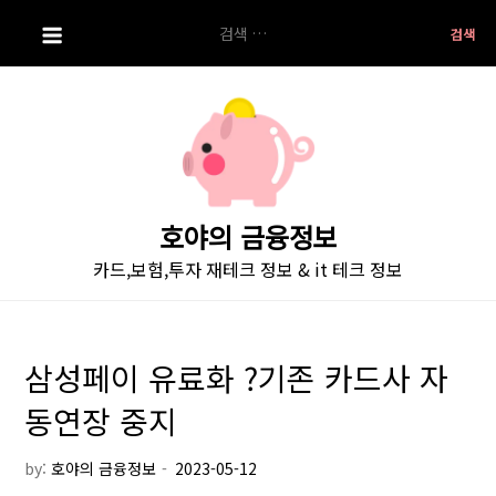
S
검
k
색:
i
p
t
o
c
o
호야의 금융정보
n
카드,보험,투자 재테크 정보 & it 테크 정보
t
e
n
t
삼성페이 유료화 ?기존 카드사 자
동연장 중지
by:
호야의 금융정보