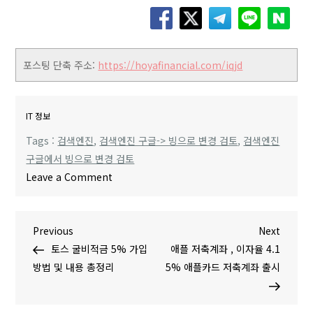
포스팅 단축 주소:
https://hoyafinancial.com/iqjd
IT 정보
Tags :
검색엔진
,
검색엔진 구글-> 빙으로 변경 검토
,
검색엔진
구글에서 빙으로 변경 검토
o
Leave a Comment
n
삼
글
P
N
Previous
성
Next
r
e
토스 굴비적금 5% 가입
전
애플 저축계좌 , 이자율 4.1
탐
e
x
방법 및 내용 총정리
자
5% 애플카드 저축계좌 출시
v
t
스
색
i
P
마