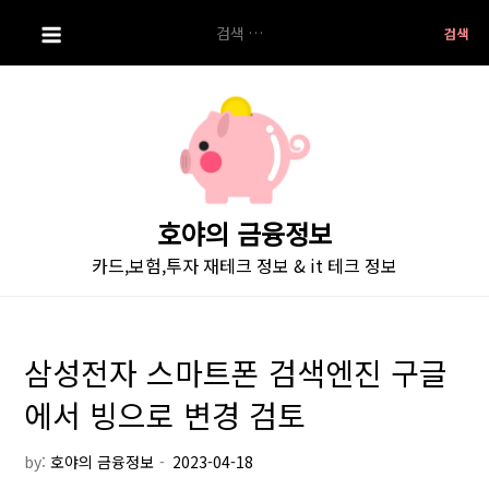
S
검
k
색:
i
p
t
o
c
o
호야의 금융정보
n
카드,보험,투자 재테크 정보 & it 테크 정보
t
e
n
t
삼성전자 스마트폰 검색엔진 구글
에서 빙으로 변경 검토
by:
호야의 금융정보