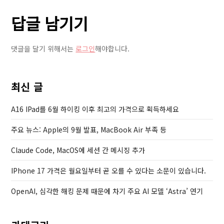
o
o
트
답글 남기기
u
s
폰
s
t
검
P
색
댓글을 달기 위해서는
로그인
해야합니다.
o
엔
s
진
t
구
최신 글
글
A16 IPad를 6월 하이킹 이후 최고의 가격으로 획득하세요
에
서
주요 뉴스: Apple의 9월 발표, MacBook Air 부족 등
빙
으
Claude Code, MacOS에 세션 간 메시징 추가
로
IPhone 17 가격은 월요일부터 곧 오를 수 있다는 소문이 있습니다.
변
경
OpenAI, 심각한 해킹 문제 때문에 차기 주요 AI 모델 ‘Astra’ 연기
검
토