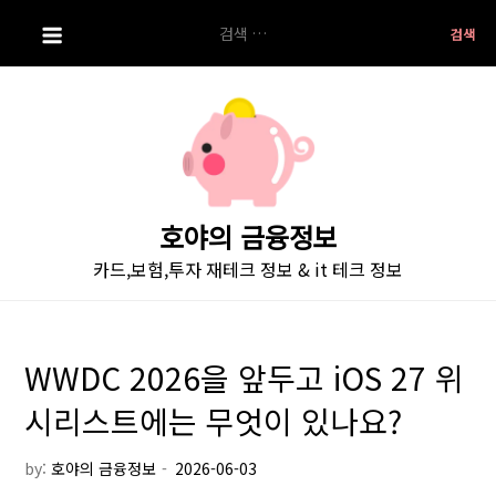
S
검
k
색:
i
p
t
o
c
o
호야의 금융정보
n
카드,보험,투자 재테크 정보 & it 테크 정보
t
e
n
t
WWDC 2026을 앞두고 iOS 27 위
시리스트에는 무엇이 있나요?
by:
호야의 금융정보