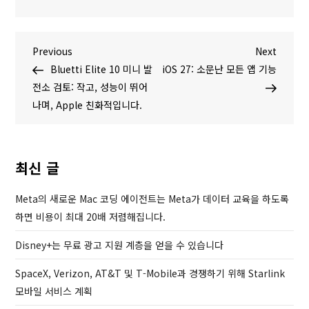
글
P
N
Previous
Next
r
e
Bluetti Elite 10 미니 발
iOS 27: 소문난 모든 앱 기능
탐
e
x
전소 검토: 작고, 성능이 뛰어
v
t
나며, Apple 친화적입니다.
색
i
P
o
o
u
s
최신 글
s
t
P
Meta의 새로운 Mac 코딩 에이전트는 Meta가 데이터 교육을 하도록
o
하면 비용이 최대 20배 저렴해집니다.
s
Disney+는 무료 광고 지원 계층을 얻을 수 있습니다
t
SpaceX, Verizon, AT&T 및 T-Mobile과 경쟁하기 위해 Starlink
모바일 서비스 계획