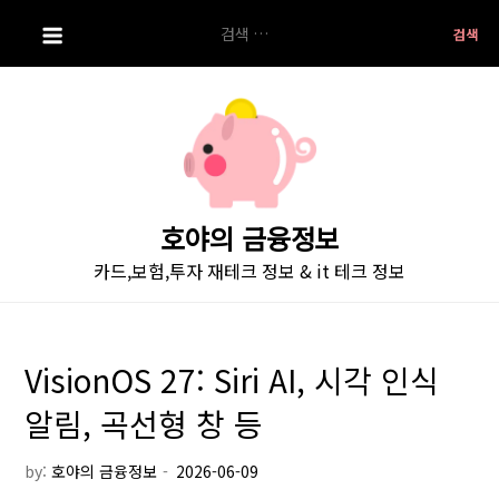
S
검
k
색:
i
p
t
o
c
o
호야의 금융정보
n
카드,보험,투자 재테크 정보 & it 테크 정보
t
e
n
t
VisionOS 27: Siri AI, 시각 인식
알림, 곡선형 창 등
by:
호야의 금융정보