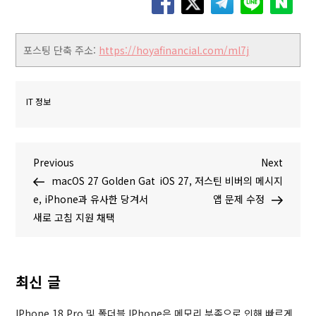
포스팅 단축 주소:
https://hoyafinancial.com/ml7j
IT 정보
글
P
N
Previous
Next
r
e
macOS 27 Golden Gat
iOS 27, 저스틴 비버의 메시지
탐
e
x
e, iPhone과 유사한 당겨서
앱 문제 수정
v
t
새로 고침 지원 채택
색
i
P
o
o
u
s
최신 글
s
t
P
IPhone 18 Pro 및 폴더블 IPhone은 메모리 부족으로 인해 빠르게