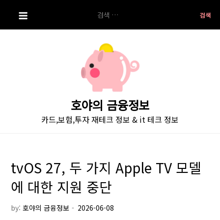
S
검
k
색:
i
p
t
o
c
o
호야의 금융정보
n
카드,보험,투자 재테크 정보 & it 테크 정보
t
e
n
t
tvOS 27, 두 가지 Apple TV 모델
에 대한 지원 중단
by:
호야의 금융정보