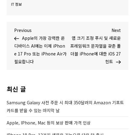
IT 정보
글
P
N
Previous
Next
r
e
Apple의 가장 강력한 온
앱 크기 조정 푸시 및 새로운
탐
e
x
디바이스 AI에는 이제 iPhon
프레임워크 문자열을 갖춘 폴
v
t
e 17 Pro 또는 iPhone Air가
더블 iPhone에 대한 iOS 27
색
i
P
필요합니다
힌트
o
o
u
s
s
t
최신 글
P
o
Samsung Galaxy 사전 주문 시 최대 350달러의 Amazon 기프트
s
카드를 받을 수 있는 마지막 날
t
Apple, IPhone, Mac 등의 보상 판매 가격 인상