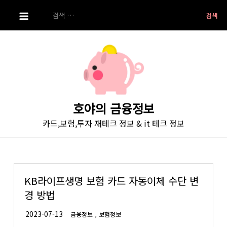
S
검
k
색:
i
p
t
o
c
o
호야의 금융정보
n
카드,보험,투자 재테크 정보 & it 테크 정보
t
e
n
t
KB라이프생명 보험 카드 자동이체 수단 변
경 방법
,
금융정보
보험정보