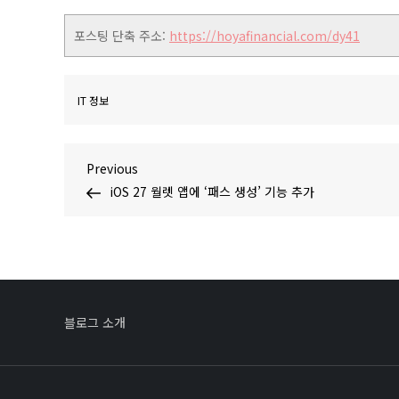
포스팅 단축 주소:
https://hoyafinancial.com/dy41
IT 정보
글
Previous
Previous
Post
iOS 27 월렛 앱에 ‘패스 생성’ 기능 추가
탐
색
블로그 소개