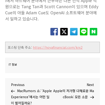
I에서 하드웨어 분야에서 근무하는 다른 전직 Apple 직
원으로는 Tang Tan과 Scott Cannon이 있으며 Eddy
Cue의 아들 Adam Cue도 OpenAI 소프트웨어 분야에
서 일하고 있습니다.
포스팅 단축 주소:
https://hoyafinancial.com/krx2
IT 정보
글
P
N
Previous
Next
r
e
MacRumors 쇼: ‘Apple
Apple의 저가형 다채로운 Ma
탐
e
x
Experience’에서는 어떤 일
cBook: 모든 소문
v
t
이 벌어질까요?