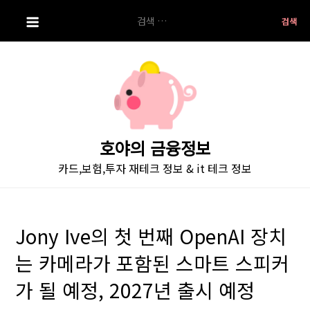
S
검
k
색:
i
p
t
o
c
o
호야의 금융정보
n
카드,보험,투자 재테크 정보 & it 테크 정보
t
e
n
t
Jony Ive의 첫 번째 OpenAI 장치
는 카메라가 포함된 스마트 스피커
가 될 예정, 2027년 출시 예정