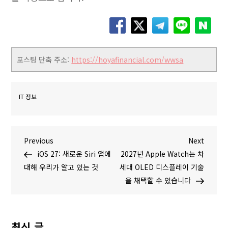
포스팅 단축 주소:
https://hoyafinancial.com/wwsa
IT 정보
글
P
N
Previous
Next
r
e
iOS 27: 새로운 Siri 앱에
2027년 Apple Watch는 차
탐
e
x
대해 우리가 알고 있는 것
세대 OLED 디스플레이 기술
v
t
을 채택할 수 있습니다
색
i
P
o
o
u
s
최신 글