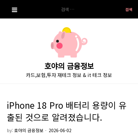
S
검
k
색:
i
p
t
o
c
o
호야의 금융정보
n
카드,보험,투자 재테크 정보 & it 테크 정보
t
e
n
t
iPhone 18 Pro 배터리 용량이 유
출된 것으로 알려졌습니다.
by:
호야의 금융정보