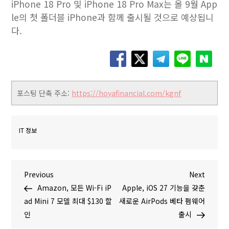
‌iPhone 18 Pro‌ 및 ‌iPhone 18 Pro‌ Max는 올 9월 App
le의 첫 폴더블 iPhone과 함께 출시될 것으로 예상됩니
다.
포스팅 단축 주소:
https://hoyafinancial.com/kgnf
IT 정보
글
P
N
Previous
Next
r
e
Amazon, 모든 Wi-Fi iP
Apple, iOS 27 기능을 갖춘
탐
e
x
ad Mini 7 모델 최대 $130 할
새로운 AirPods 베타 펌웨어
v
t
인
출시
색
i
P