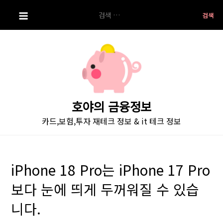
S
검
k
색:
i
p
t
o
c
o
호야의 금융정보
n
카드,보험,투자 재테크 정보 & it 테크 정보
t
e
n
t
iPhone 18 Pro는 iPhone 17 Pro
보다 눈에 띄게 두꺼워질 수 있습
니다.