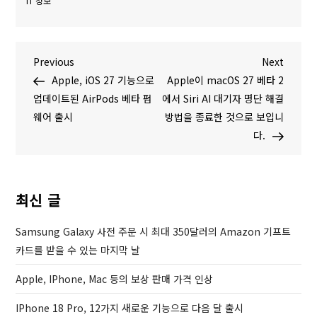
IT 정보
글
P
N
Previous
Next
r
e
Apple, iOS 27 기능으로
Apple이 macOS 27 베타 2
탐
e
x
업데이트된 AirPods 베타 펌
에서 Siri AI 대기자 명단 해결
v
t
웨어 출시
방법을 종료한 것으로 보입니
색
i
P
다.
o
o
u
s
s
t
최신 글
P
o
Samsung Galaxy 사전 주문 시 최대 350달러의 Amazon 기프트
s
카드를 받을 수 있는 마지막 날
t
Apple, IPhone, Mac 등의 보상 판매 가격 인상
IPhone 18 Pro, 12가지 새로운 기능으로 다음 달 출시