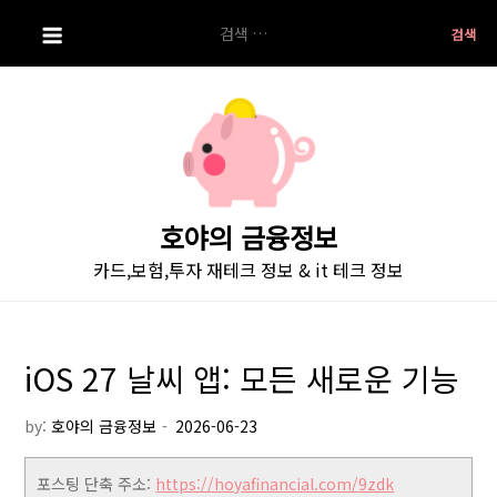
S
검
k
색:
i
p
t
o
c
o
호야의 금융정보
n
카드,보험,투자 재테크 정보 & it 테크 정보
t
e
n
t
iOS 27 날씨 앱: 모든 새로운 기능
by:
호야의 금융정보
포스팅 단축 주소:
https://hoyafinancial.com/9zdk