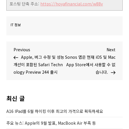
포스팅 단축 주소:
https://hoyafinancial.com/w88v
IT 정보
글
P
N
Previous
Next
r
e
Apple, 버그 수정 및 성능
Sonos 앱은 현재 iOS 및 Mac
탐
e
x
개선이 포함된 Safari Techn
App Store에서 사용할 수 없
v
t
ology Preview 244 출시
습니다.
색
i
P
o
o
u
s
최신 글
s
t
P
A16 IPad를 6월 하이킹 이후 최고의 가격으로 획득하세요
o
주요 뉴스: Apple의 9월 발표, MacBook Air 부족 등
s