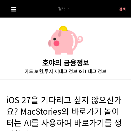
S
검
k
색:
i
p
t
o
c
o
호야의 금융정보
n
카드,보험,투자 재테크 정보 & it 테크 정보
t
e
n
t
iOS 27을 기다리고 싶지 않으신가
요? MacStories의 바로가기 놀이
터는 AI를 사용하여 바로가기를 생