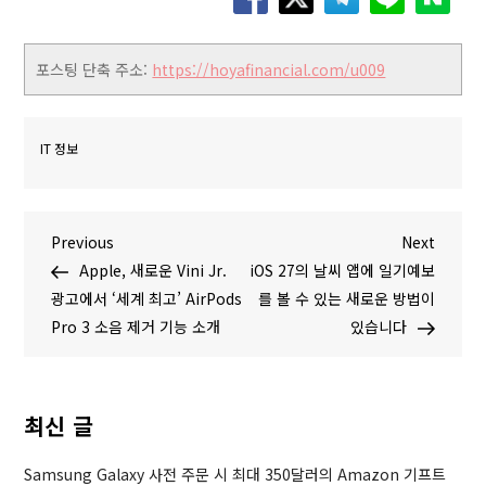
포스팅 단축 주소:
https://hoyafinancial.com/u009
IT 정보
글
P
N
Previous
Next
r
e
Apple, 새로운 Vini Jr.
iOS 27의 날씨 앱에 일기예보
탐
e
x
광고에서 ‘세계 최고’ AirPods
를 볼 수 있는 새로운 방법이
v
t
Pro 3 소음 제거 기능 소개
있습니다
색
i
P
o
o
u
s
최신 글
s
t
P
Samsung Galaxy 사전 주문 시 최대 350달러의 Amazon 기프트