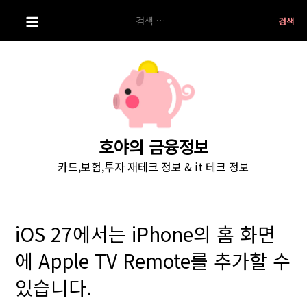
S
검
k
색:
i
p
t
o
c
o
호야의 금융정보
n
카드,보험,투자 재테크 정보 & it 테크 정보
t
e
n
t
iOS 27에서는 iPhone의 홈 화면
에 Apple TV Remote를 추가할 수
있습니다.