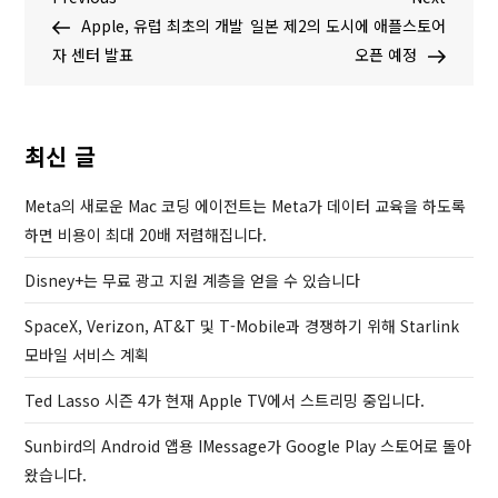
글
r
e
Apple, 유럽 최초의 개발
일본 제2의 도시에 애플스토어
탐
e
x
자 센터 발표
오픈 예정
v
t
색
i
P
o
o
최신 글
u
s
s
t
Meta의 새로운 Mac 코딩 에이전트는 Meta가 데이터 교육을 하도록
P
하면 비용이 최대 20배 저렴해집니다.
o
Disney+는 무료 광고 지원 계층을 얻을 수 있습니다
s
t
SpaceX, Verizon, AT&T 및 T-Mobile과 경쟁하기 위해 Starlink
모바일 서비스 계획
Ted Lasso 시즌 4가 현재 Apple TV에서 스트리밍 중입니다.
Sunbird의 Android 앱용 IMessage가 Google Play 스토어로 돌아
왔습니다.