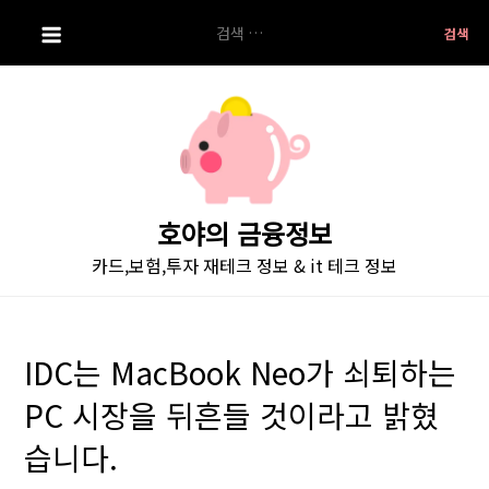
S
검
k
색:
i
p
t
o
c
o
호야의 금융정보
n
카드,보험,투자 재테크 정보 & it 테크 정보
t
e
n
t
IDC는 MacBook Neo가 쇠퇴하는
PC 시장을 뒤흔들 것이라고 밝혔
습니다.