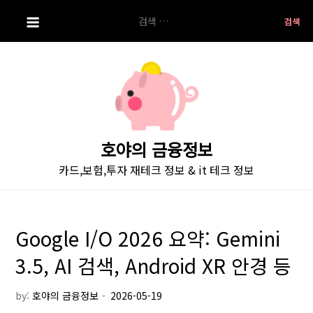
S
검
k
색:
i
p
t
o
c
o
호야의 금융정보
n
카드,보험,투자 재테크 정보 & it 테크 정보
t
e
n
t
Google I/O 2026 요약: Gemini
3.5, AI 검색, Android XR 안경 등
by:
호야의 금융정보