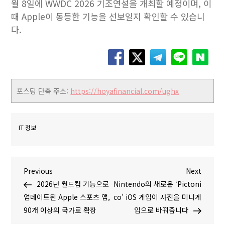
월 8일에 WWDC 2026 기조연설을 개최할 예정이며, 이
때 Apple이 동등한 기능을 선보일지 확인할 수 있습니
다.
포스팅 단축 주소:
https://hoyafinancial.com/ughx
IT 정보
글
P
N
Previous
Next
r
e
2026년 월드컵 기능으로
Nintendo의 새로운 ‘Pictoni
탐
e
x
업데이트된 Apple 스포츠 앱,
co’ iOS 게임이 사진을 미니게
v
t
90개 이상의 국가로 확장
임으로 바꿔줍니다
색
i
P