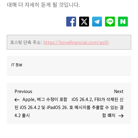
대해 더 자세히 듣게 될 것입니다.
포스팅 단축 주소:
https://hoyafinancial.com/ao5l
IT 정보
글
P
N
Previous
Next
r
e
Apple, 버그 수정이 포함
iOS 26.4.2, FBI가 삭제된 신
탐
e
x
된 iOS 26.4.2 및 iPadOS 26.
호 메시지를 추출할 수 있는 결
v
t
4.2 출시
함 패치
색
i
P
o
o