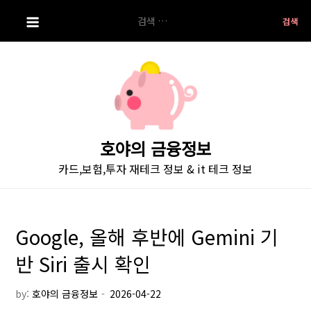
S
검
k
색:
i
p
t
o
c
o
호야의 금융정보
n
카드,보험,투자 재테크 정보 & it 테크 정보
t
e
n
t
Google, 올해 후반에 Gemini 기
반 Siri 출시 확인
by:
호야의 금융정보