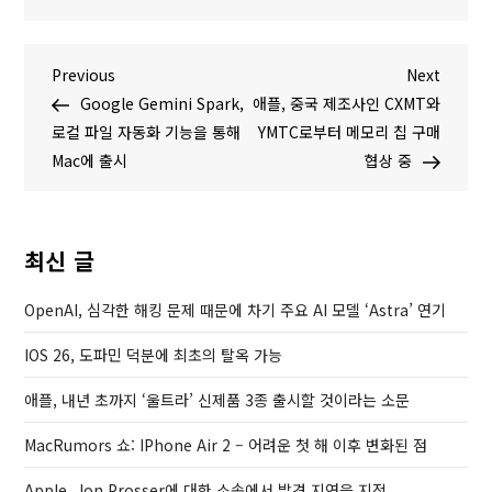
글
P
N
Previous
Next
r
e
Google Gemini Spark,
애플, 중국 제조사인 CXMT와
탐
e
x
로컬 파일 자동화 기능을 통해
YMTC로부터 메모리 칩 구매
v
t
Mac에 출시
협상 중
색
i
P
o
o
u
s
최신 글
s
t
P
OpenAI, 심각한 해킹 문제 때문에 차기 주요 AI 모델 ‘Astra’ 연기
o
IOS 26, 도파민 덕분에 최초의 탈옥 가능
s
t
애플, 내년 초까지 ‘울트라’ 신제품 3종 출시할 것이라는 소문
MacRumors 쇼: IPhone Air 2 – 어려운 첫 해 이후 변화된 점
Apple, Jon Prosser에 대한 소송에서 발견 지연을 지적