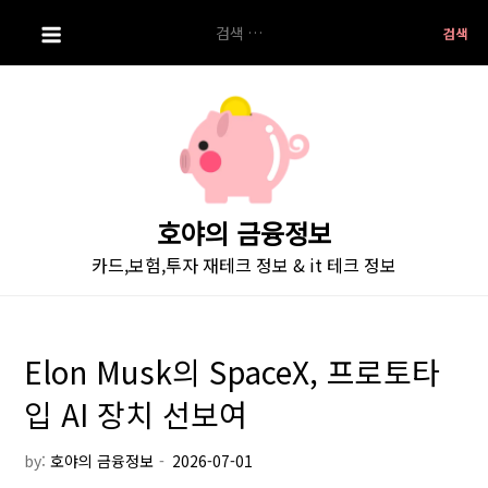
S
검
k
색:
i
p
t
o
c
o
호야의 금융정보
n
카드,보험,투자 재테크 정보 & it 테크 정보
t
e
n
t
Elon Musk의 SpaceX, 프로토타
입 AI 장치 선보여
by:
호야의 금융정보