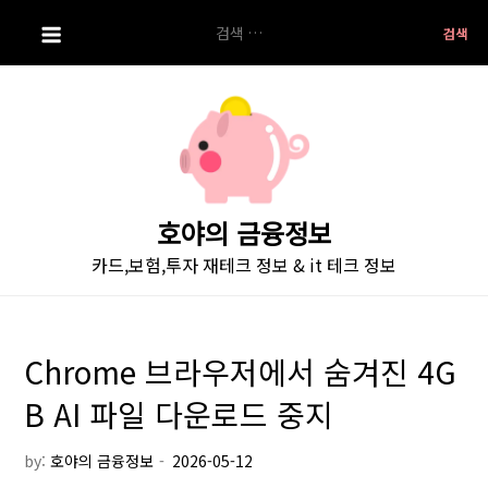
S
검
k
색:
i
p
t
o
c
o
호야의 금융정보
n
카드,보험,투자 재테크 정보 & it 테크 정보
t
e
n
t
Chrome 브라우저에서 숨겨진 4G
B AI 파일 다운로드 중지
by:
호야의 금융정보