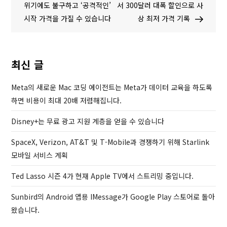
탐
e
x
위기에도 불구하고 ‘공격적인’
서 300달러 대폭 할인으로 사
v
t
시작 가격을 가질 수 있습니다
상 최저 가격 기록
색
i
P
o
o
u
s
최신 글
s
t
P
Meta의 새로운 Mac 코딩 에이전트는 Meta가 데이터 교육을 하도록
o
하면 비용이 최대 20배 저렴해집니다.
s
Disney+는 무료 광고 지원 계층을 얻을 수 있습니다
t
SpaceX, Verizon, AT&T 및 T-Mobile과 경쟁하기 위해 Starlink
모바일 서비스 계획
Ted Lasso 시즌 4가 현재 Apple TV에서 스트리밍 중입니다.
Sunbird의 Android 앱용 IMessage가 Google Play 스토어로 돌아
왔습니다.