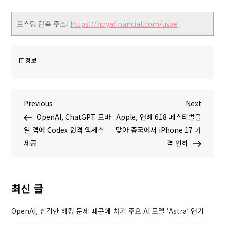
포스팅 단축 주소:
https://hoyafinancial.com/uvae
IT 정보
글
P
N
Previous
Next
r
e
OpenAI, ChatGPT 모바
Apple, 연례 618 페스티벌을
탐
e
x
일 앱에 Codex 원격 액세스
맞아 중국에서 iPhone 17 가
v
t
제공
격 인하
색
i
P
o
o
u
s
최신 글
s
t
P
OpenAI, 심각한 해킹 문제 때문에 차기 주요 AI 모델 ‘Astra’ 연기
o