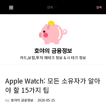
S
검
k
색:
i
p
t
o
c
o
호야의 금융정보
n
카드,보험,투자 재테크 정보 & it 테크 정보
t
e
n
t
Apple Watch: 모든 소유자가 알아
야 할 15가지 팁
by:
호야의 금융정보