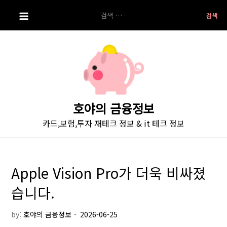
S
검
k
색:
i
p
t
o
c
o
호야의 금융정보
n
카드,보험,투자 재테크 정보 & it 테크 정보
t
e
n
t
Apple Vision Pro가 더욱 비싸졌
습니다.
by:
호야의 금융정보