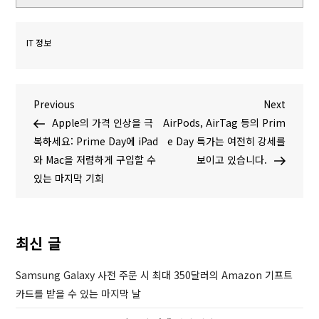
IT 정보
글
P
N
Previous
Next
r
e
Apple의 가격 인상을 극
AirPods, AirTag 등의 Prim
탐
e
x
복하세요: Prime Day에 iPad
e Day 특가는 여전히 강세를
v
t
와 Mac을 저렴하게 구입할 수
보이고 있습니다.
색
i
P
있는 마지막 기회
o
o
u
s
s
t
최신 글
P
o
Samsung Galaxy 사전 주문 시 최대 350달러의 Amazon 기프트
s
카드를 받을 수 있는 마지막 날
t