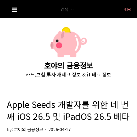
S
검
k
색:
i
p
t
o
c
o
호야의 금융정보
n
카드,보험,투자 재테크 정보 & it 테크 정보
t
e
n
t
Apple Seeds 개발자를 위한 네 번
째 iOS 26.5 및 iPadOS 26.5 베타
by:
호야의 금융정보