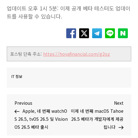
업데이트 오후 1시 5분: 이제 공개 베타 테스터도 업데이
트를 사용할 수 있습니다.
포스팅 단축 주소:
https://hoyafinancial.com/g2oz
IT 정보
글
P
N
Previous
Next
r
e
Apple, 네 번째 watchO
이제 네 번째 macOS Tahoe
탐
e
x
S 26.5, tvOS 26.5 및 Vision
26.5 베타가 개발자에게 제공
v
t
OS 26.5 베타 출시
됩니다
색
i
P