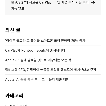
탐
e
x
한 iOS 27의 새로운 CarPlay
및 폐경 추적 기능 추가
v
t
기능 발표
색
i
P
o
o
u
s
최신 글
s
t
P
‘아이폰 울트라’로 폴더블 스마트폰 올해 판매량 20% 증가
o
CarPlay가 Pontoon Boats에 출시됩니다
s
t
Apple이 9월에 발표할 것으로 예상되는 모든 것
텔레그램 CEO, 강탈범이 애플을 조작해 앱스토어 제거했다고 주장
Apple, AI 슬롭 홍수 후 버그 바운티 제출 제한
카테고리