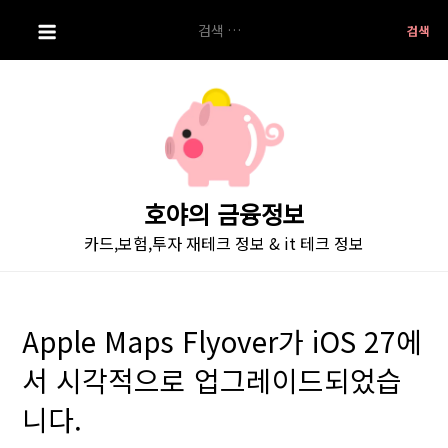
S
검
k
색:
i
p
t
o
c
o
호야의 금융정보
n
카드,보험,투자 재테크 정보 & it 테크 정보
t
e
n
t
Apple Maps Flyover가 iOS 27에
서 시각적으로 업그레이드되었습
니다.