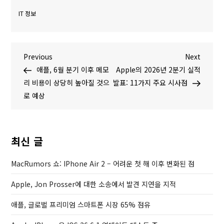
IT 정보
글
P
N
Previous
Next
r
e
애플, 6월 분기 이후 메모
Apple의 2026년 2분기 실적
탐
e
x
리 비용이 상당히 높아질 것으
발표: 11가지 주요 시사점
v
t
로 예상
색
i
P
o
o
u
s
최신 글
s
t
P
MacRumors 쇼: IPhone Air 2 – 어려운 첫 해 이후 변화된 점
o
Apple, Jon Prosser에 대한 소송에서 발견 지연을 지적
s
t
애플, 글로벌 프리미엄 스마트폰 시장 65% 점유