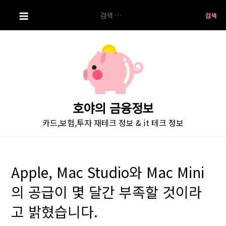
S
검
k
색:
i
p
t
o
c
o
호야의 금융정보
n
카드,보험,투자 재테크 정보 & it 테크 정보
t
e
n
t
Apple, Mac Studio와 Mac Mini
의 공급이 몇 달간 부족할 것이라
고 밝혔습니다.