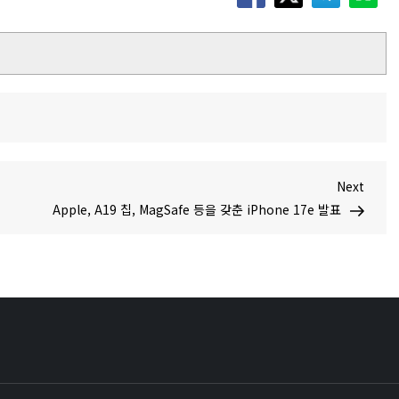
Next
Next
Post
Apple, A19 칩, MagSafe 등을 갖춘 iPhone 17e 발표