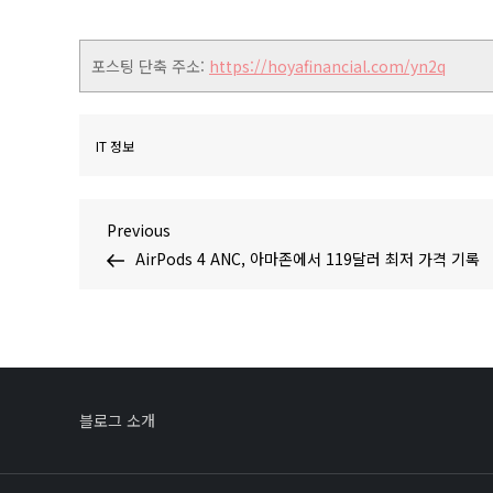
포스팅 단축 주소:
https://hoyafinancial.com/yn2q
IT 정보
글
Previous
Previous
Post
AirPods 4 ANC, 아마존에서 119달러 최저 가격 기록
탐
색
블로그 소개