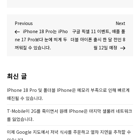
글
P
N
Previous
Next
r
e
iPhone 18 Pro는 iPho
구글 픽셀 11 이벤트, 애플 폴
탐
e
x
ne 17 Pro보다 눈에 띄게 두
더블 아이폰 출시 한 달 전인 8
v
t
꺼워질 수 있습니다.
월 12일 예정
색
i
P
o
o
u
s
최신 글
s
t
P
IPhone 18 Pro 및 폴더블 IPhone은 메모리 부족으로 인해 빠르게
o
매진될 수 있습니다.
s
T-Mobile이 2G를 죽이면서 원래 IPhone은 마지막 셀룰러 네트워크
t
를 잃었습니다.
이제 Google 지도에서 저녁 식사를 주문하고 열차 지연을 추적할 수