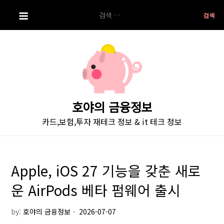
S
검
k
색:
i
p
t
o
c
o
호야의 금융정보
n
카드,보험,투자 재테크 정보 & it 테크 정보
t
e
n
t
Apple, iOS 27 기능을 갖춘 새로
운 AirPods 베타 펌웨어 출시
by:
호야의 금융정보