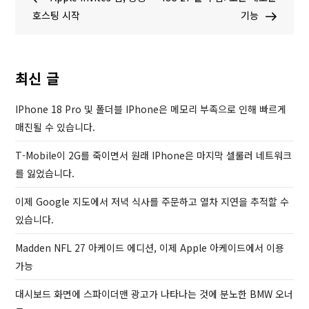
탐
e
x
호스팅 시작
기능
v
t
색
i
P
o
o
최신 글
u
s
s
t
IPhone 18 Pro 및 폴더블 IPhone은 메모리 부족으로 인해 빠르게
P
매진될 수 있습니다.
o
T-Mobile이 2G를 죽이면서 원래 IPhone은 마지막 셀룰러 네트워크
s
를 잃었습니다.
t
이제 Google 지도에서 저녁 식사를 주문하고 열차 지연을 추적할 수
있습니다.
Madden NFL 27 아케이드 에디션, 이제 Apple 아케이드에서 이용
가능
대시보드 화면에 스파이더맨 광고가 나타나는 것에 분노한 BMW 오너