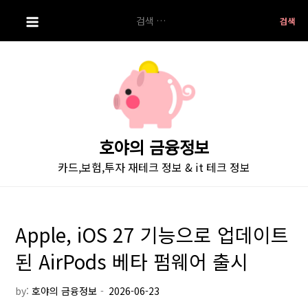
S
검
k
색:
i
p
t
o
c
o
호야의 금융정보
n
카드,보험,투자 재테크 정보 & it 테크 정보
t
e
n
t
Apple, iOS 27 기능으로 업데이트
된 AirPods 베타 펌웨어 출시
by:
호야의 금융정보