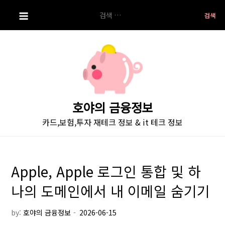
S
검
k
색:
i
p
t
o
c
o
호야의 금융정보
n
카드,보험,투자 재테크 정보 & it 테크 정보
t
e
n
t
Apple, Apple 로그인 통합 및 하
나의 도메인에서 내 이메일 숨기기
by:
호야의 금융정보