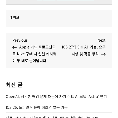
IT 정보
글
P
N
Previous
Next
r
e
Apple 카드 프로모션으
iOS 27의 Siri AI: 기능, 요구
탐
e
x
로 Nike 구매 시 일일 캐시백
사항 및 작동 방식
v
t
이 두 배로 늘어납니다.
색
i
P
o
o
u
s
최신 글
s
t
P
OpenAI, 심각한 해킹 문제 때문에 차기 주요 AI 모델 ‘Astra’ 연기
o
IOS 26, 도파민 덕분에 최초의 탈옥 가능
s
t