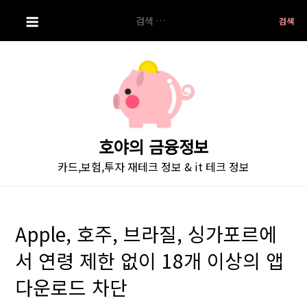
S
검
k
색:
i
p
t
o
c
o
호야의 금융정보
n
카드,보험,투자 재테크 정보 & it 테크 정보
t
e
n
t
Apple, 호주, 브라질, 싱가포르에
서 연령 제한 없이 18개 이상의 앱
다운로드 차단