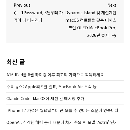
글
P
N
Previous
Next
r
e
1Password, 3월부터 가
Dynamic Island 및 재설계된
탐
e
x
격이 더 비싸진다
macOS 컨트롤을 갖춘 터치스
v
t
크린 OLED MacBook Pro,
색
i
P
2026년 출시
o
o
u
s
s
t
최신 글
P
o
A16 IPad를 6월 하이킹 이후 최고의 가격으로 획득하세요
s
주요 뉴스: Apple의 9월 발표, MacBook Air 부족 등
t
Claude Code, MacOS에 세션 간 메시징 추가
IPhone 17 가격은 월요일부터 곧 오를 수 있다는 소문이 있습니다.
OpenAI, 심각한 해킹 문제 때문에 차기 주요 AI 모델 ‘Astra’ 연기