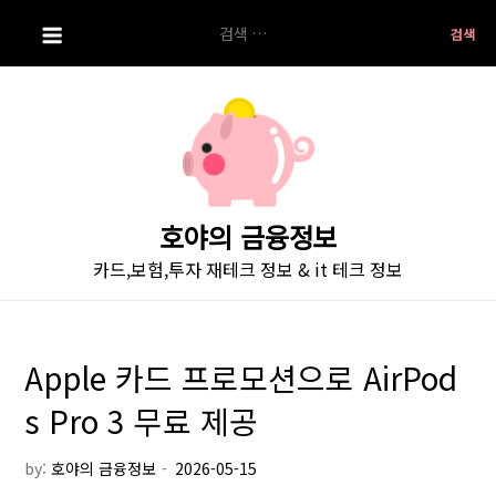
S
검
k
색:
i
p
t
o
c
o
호야의 금융정보
n
카드,보험,투자 재테크 정보 & it 테크 정보
t
e
n
t
Apple 카드 프로모션으로 AirPod
s Pro 3 무료 제공
by:
호야의 금융정보