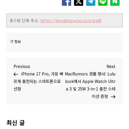
포스팅 단축 주소:
https://hoyafinancial.com/gqi8
IT 정보
글
P
N
Previous
Next
r
e
iPhone 17 Pro, 가장 빠
MacRumors 경품 행사: Lulu
탐
e
x
르게 충전되는 스마트폰으로
look에서 Apple Watch Ultr
v
t
선정
a 3 및 25W 3-in-1 충전 스테
색
i
P
이션 증정
o
o
u
s
s
t
최신 글
P