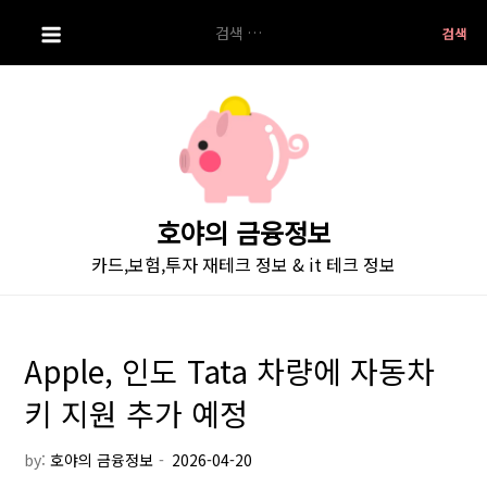
S
검
k
색:
i
p
t
o
c
o
호야의 금융정보
n
카드,보험,투자 재테크 정보 & it 테크 정보
t
e
n
t
Apple, 인도 Tata 차량에 자동차
키 지원 추가 예정
by:
호야의 금융정보