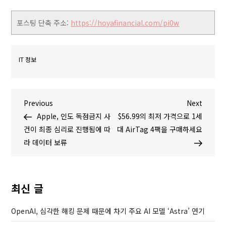
포스팅 단축 주소:
https://hoyafinancial.com/pi0w
IT 정보
글
P
N
Previous
Next
r
e
Apple, 인도 독점금지 사
$56.99의 최저 가격으로 1세
탐
e
x
건이 최종 심리로 진행됨에 따
대 AirTag 4팩을 구매하세요
v
t
라 데이터 보류
색
i
P
o
o
u
s
최신 글
s
t
P
OpenAI, 심각한 해킹 문제 때문에 차기 주요 AI 모델 ‘Astra’ 연기
o