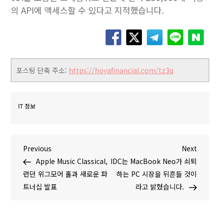
의 API에 액세스할 수 있다고 지적했습니다.
포스팅 단축 주소:
https://hoyafinancial.com/tz3q
IT 정보
글
P
N
Previous
Next
r
e
Apple Music Classical,
IDC는 MacBook Neo가 쇠퇴
탐
e
x
런던 위그모어 홀과 새로운 파
하는 PC 시장을 뒤흔들 것이
v
t
트너십 발표
라고 밝혔습니다.
색
i
P
o
o