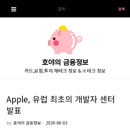
S
검
k
색:
i
p
t
o
c
o
호야의 금융정보
n
카드,보험,투자 재테크 정보 & it 테크 정보
t
e
n
t
Apple, 유럽 최초의 개발자 센터
발표
by:
호야의 금융정보