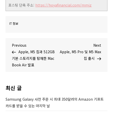
포스팅 단축 주소:
https://hoyafinancial.com/mmjz
IT 정보
글
P
N
Previous
Next
r
e
Apple, M5 칩과 512GB
Apple, M5 Pro 및 M5 Max
탐
e
x
기본 스토리지를 탑재한 Mac
칩 출시
v
t
Book Air 발표
색
i
P
o
o
u
s
최신 글
s
t
P
Samsung Galaxy 사전 주문 시 최대 350달러의 Amazon 기프트
o
카드를 받을 수 있는 마지막 날
s