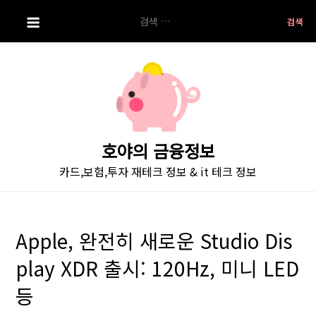
S
검
k
색:
i
p
t
o
c
o
호야의 금융정보
n
카드,보험,투자 재테크 정보 & it 테크 정보
t
e
n
t
Apple, 완전히 새로운 Studio Dis
play XDR 출시: 120Hz, 미니 LED
등