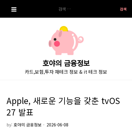
S
검
k
색:
i
p
t
o
c
o
호야의 금융정보
n
카드,보험,투자 재테크 정보 & it 테크 정보
t
e
n
t
Apple, 새로운 기능을 갖춘 tvOS
27 발표
by:
호야의 금융정보