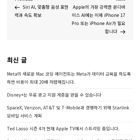
글
r
e
Siri AI, 맞춤형 음성 표현
Apple의 가장 강력한 온디바
탐
e
x
력과 속도 확보
이스 AI에는 이제 iPhone 17
v
t
Pro 또는 iPhone Air가 필요
색
i
P
합니다
o
o
u
s
s
t
최신 글
P
o
Meta의 새로운 Mac 코딩 에이전트는 Meta가 데이터 교육을 하도록
s
하면 비용이 최대 20배 저렴해집니다.
t
Disney+는 무료 광고 지원 계층을 얻을 수 있습니다
SpaceX, Verizon, AT&T 및 T-Mobile과 경쟁하기 위해 Starlink
모바일 서비스 계획
Ted Lasso 시즌 4가 현재 Apple TV에서 스트리밍 중입니다.