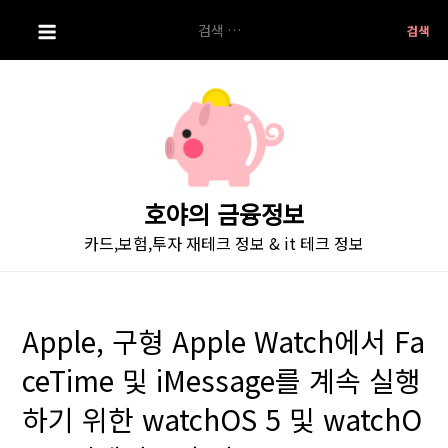
S
검
k
색:
i
p
t
o
c
o
호야의 금융정보
n
카드,보험,투자 재테크 정보 & it 테크 정보
t
e
n
t
Apple, 구형 Apple Watch에서 Fa
ceTime 및 iMessage를 계속 실행
하기 위한 watchOS 5 및 watchO