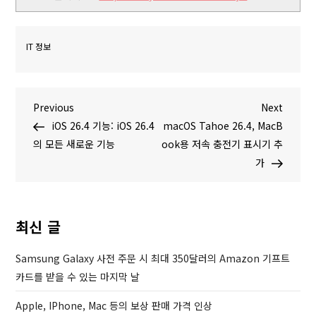
IT 정보
글
P
N
Previous
Next
r
e
iOS 26.4 기능: iOS 26.4
macOS Tahoe 26.4, MacB
탐
e
x
의 모든 새로운 기능
ook용 저속 충전기 표시기 추
v
t
가
색
i
P
o
o
u
s
최신 글
s
t
P
Samsung Galaxy 사전 주문 시 최대 350달러의 Amazon 기프트
o
카드를 받을 수 있는 마지막 날
s
Apple, IPhone, Mac 등의 보상 판매 가격 인상
t