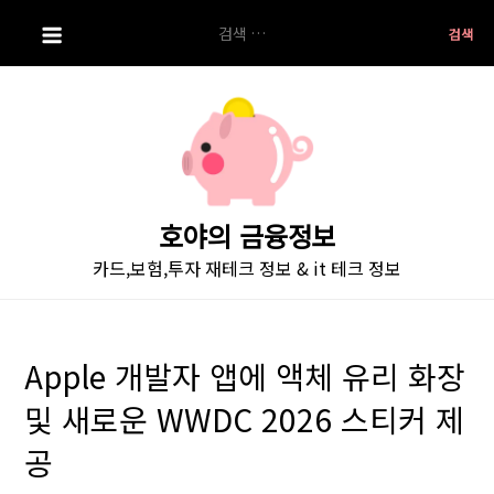
S
검
k
색:
i
p
t
o
c
o
호야의 금융정보
n
카드,보험,투자 재테크 정보 & it 테크 정보
t
e
n
t
Apple 개발자 앱에 액체 유리 화장
및 새로운 WWDC 2026 스티커 제
공