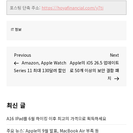
포스팅 단축 주소:
https://hoyafinancial.com/y7ti
IT 정보
글
P
N
Previous
Next
r
e
Amazon, Apple Watch
Apple의 iOS 26.5 업데이트
탐
e
x
Series 11 최대 130달러 할인
로 50개 이상의 보안 결함 패
v
t
치
색
i
P
o
o
u
s
최신 글
s
t
P
A16 IPad를 6월 하이킹 이후 최고의 가격으로 획득하세요
o
주요 뉴스: Apple의 9월 발표, MacBook Air 부족 등
s