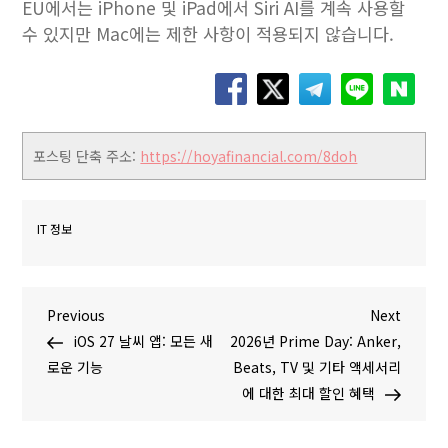
EU에서는 iPhone 및 iPad에서 Siri AI를 계속 사용할
수 있지만 Mac에는 제한 사항이 적용되지 않습니다.
포스팅 단축 주소:
https://hoyafinancial.com/8doh
IT 정보
글
P
N
Previous
Next
r
e
iOS 27 날씨 앱: 모든 새
2026년 Prime Day: Anker,
탐
e
x
로운 기능
Beats, TV 및 기타 액세서리
v
t
에 대한 최대 할인 혜택
색
i
P
o
o