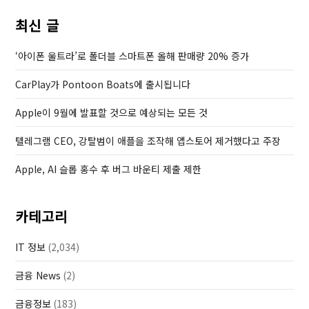
u
s
최신 글
s
t
P
‘아이폰 울트라’로 폴더블 스마트폰 올해 판매량 20% 증가
o
CarPlay가 Pontoon Boats에 출시됩니다
s
t
Apple이 9월에 발표할 것으로 예상되는 모든 것
텔레그램 CEO, 강탈범이 애플을 조작해 앱스토어 제거했다고 주장
Apple, AI 슬롭 홍수 후 버그 바운티 제출 제한
카테고리
IT 정보
(2,034)
금융 News
(2)
금융정보
(183)