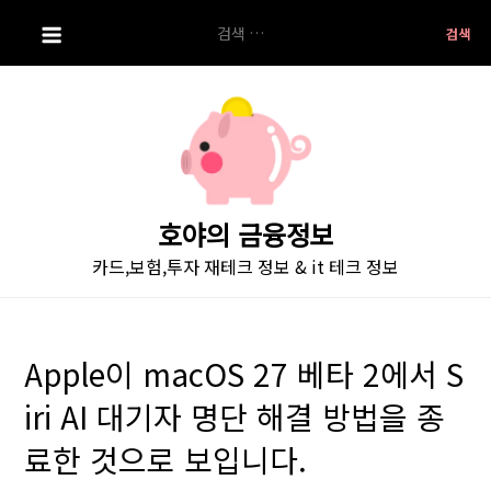
S
검
k
색:
i
p
t
o
c
o
호야의 금융정보
n
카드,보험,투자 재테크 정보 & it 테크 정보
t
e
n
t
Apple이 macOS 27 베타 2에서 S
iri AI 대기자 명단 해결 방법을 종
료한 것으로 보입니다.