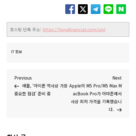
포스팅 단축 주소:
https://hoyafinancial.com/oiyj
IT 정보
글
P
N
Previous
Next
r
e
애플, ‘아이폰 역사상 가장
Apple의 M5 Pro/M5 Max M
탐
e
x
중요한 점검’ 준비 중
acBook Pro가 아마존에서
v
t
사상 최저 가격을 기록했습니
색
i
P
다.
o
o
u
s
s
t