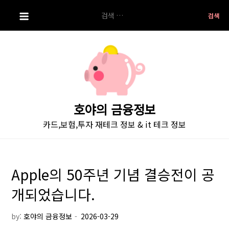
S
검
k
색:
i
p
t
o
c
o
호야의 금융정보
n
카드,보험,투자 재테크 정보 & it 테크 정보
t
e
n
t
Apple의 50주년 기념 결승전이 공
개되었습니다.
by:
호야의 금융정보