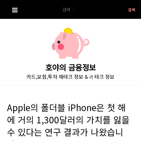
S
검
k
색:
i
p
t
o
c
o
호야의 금융정보
n
카드,보험,투자 재테크 정보 & it 테크 정보
t
e
n
t
Apple의 폴더블 iPhone은 첫 해
에 거의 1,300달러의 가치를 잃을
수 있다는 연구 결과가 나왔습니