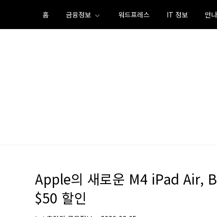
Skip
홈
금융정보
워드프레스
IT 정보
만나
to
content
Apple의 새로운 M4 iPad Air
$50 할인