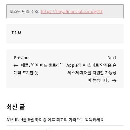
포스팅 단축 주소:
https://hoyafinancial.com/g01f
IT 정보
글
P
N
Previous
Next
r
e
애플, ‘아이패드 울트라’
Apple의 AI 스마트 안경은 손
탐
e
x
계획 포기한 듯
제스처 제어를 지원할 가능성
v
t
이 높습니다.
색
i
P
o
o
u
s
최신 글
s
t
P
A16 IPad를 6월 하이킹 이후 최고의 가격으로 획득하세요
o