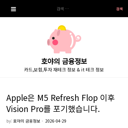
S
검
k
색:
i
p
t
o
c
o
호야의 금융정보
n
카드,보험,투자 재테크 정보 & it 테크 정보
t
e
n
t
Apple은 M5 Refresh Flop 이후
Vision Pro를 포기했습니다.
by:
호야의 금융정보