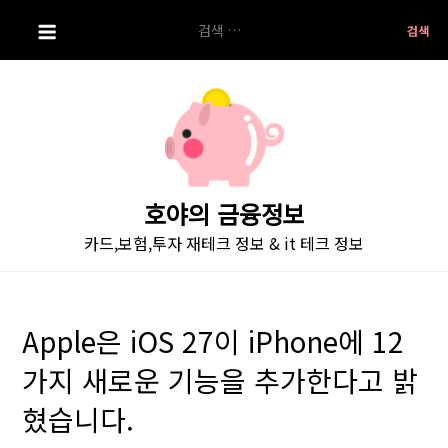
S
검
k
색:
i
p
t
o
c
o
호야의 금융정보
n
카드,보험,투자 재테크 정보 & it 테크 정보
t
e
n
t
Apple은 iOS 27이 iPhone에 12
가지 새로운 기능을 추가한다고 밝
혔습니다.