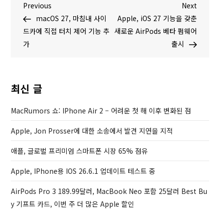
글
P
N
Previous
Next
r
e
macOS 27, 마침내 사이
Apple, iOS 27 기능을 갖춘
탐
e
x
드카에 직접 터치 제어 기능 추
새로운 AirPods 베타 펌웨어
v
t
가
출시
색
i
P
o
o
u
s
최신 글
s
t
P
MacRumors 쇼: IPhone Air 2 – 어려운 첫 해 이후 변화된 점
o
Apple, Jon Prosser에 대한 소송에서 발견 지연을 지적
s
t
애플, 글로벌 프리미엄 스마트폰 시장 65% 점유
Apple, IPhone용 IOS 26.6.1 업데이트 테스트 중
AirPods Pro 3 189.99달러, MacBook Neo 포함 25달러 Best Bu
Y 기프트 카드, 이번 주 더 많은 Apple 할인